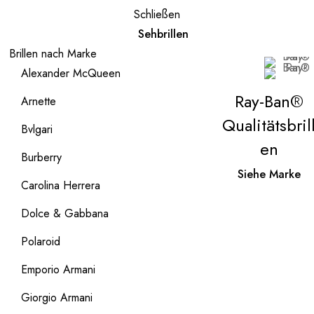
Schließen
Sehbrillen
Brillen nach Marke
Alexander McQueen
Ray-Ban®
Arnette
Qualitätsbril
Bvlgari
en
Burberry
Siehe Marke
Carolina Herrera
Dolce & Gabbana
Polaroid
Emporio Armani
Giorgio Armani