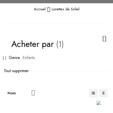
Accueil
Lunettes de Soleil
Acheter par
Supprimer
Genre
Enfants
cet
Tout supprimer
Élément
Par
ordre
décroissant