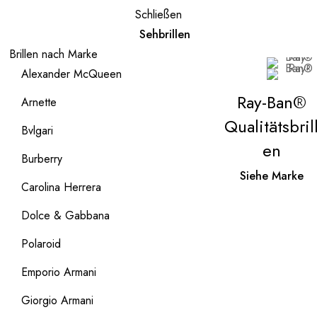
Schließen
Sehbrillen
Brillen nach Marke
Alexander McQueen
Ray-Ban®
Arnette
Qualitätsbril
Bvlgari
en
Burberry
Siehe Marke
Carolina Herrera
Dolce & Gabbana
Polaroid
Emporio Armani
Giorgio Armani