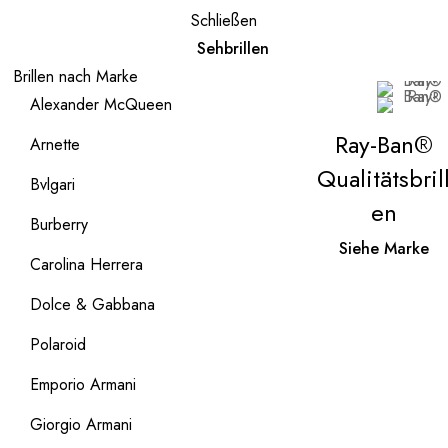
Schließen
Sehbrillen
Brillen nach Marke
Alexander McQueen
Ray-Ban®
Arnette
Qualitätsbril
Bvlgari
en
Burberry
Siehe Marke
Carolina Herrera
Dolce & Gabbana
Polaroid
Emporio Armani
Giorgio Armani