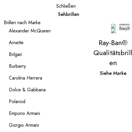
Schließen
Sehbrillen
Brillen nach Marke
Alexander McQueen
Ray-Ban®
Arnette
Qualitätsbril
Bvlgari
en
Burberry
Siehe Marke
Carolina Herrera
Dolce & Gabbana
Polaroid
Emporio Armani
Giorgio Armani