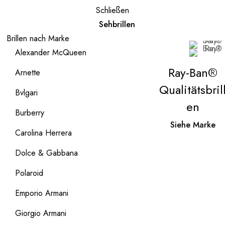
Schließen
Sehbrillen
Brillen nach Marke
Alexander McQueen
Ray-Ban®
Arnette
Qualitätsbril
Bvlgari
en
Burberry
Siehe Marke
Carolina Herrera
Dolce & Gabbana
Polaroid
Emporio Armani
Giorgio Armani