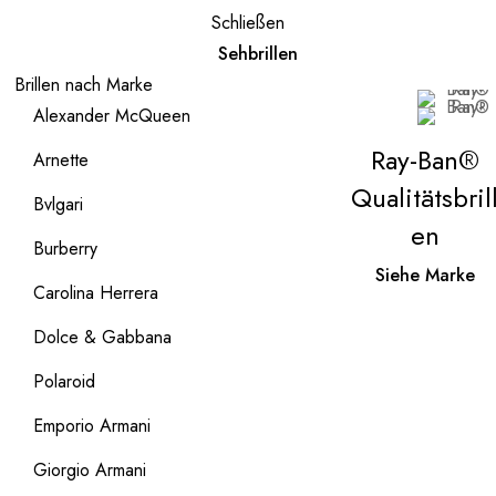
Schließen
Sehbrillen
Brillen nach Marke
Alexander McQueen
Ray-Ban®
Arnette
Qualitätsbril
Bvlgari
en
Burberry
Siehe Marke
Carolina Herrera
Dolce & Gabbana
Polaroid
Emporio Armani
Giorgio Armani