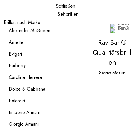
Schließen
Sehbrillen
Brillen nach Marke
Alexander McQueen
Ray-Ban®
Arnette
Qualitätsbril
Bvlgari
en
Burberry
Siehe Marke
Carolina Herrera
Dolce & Gabbana
Polaroid
Emporio Armani
Giorgio Armani