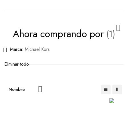
Ahora comprando por
Eliminar
Marca
Michael Kors
este
Eliminar todo
artículo
Fijar
Dirección
Descendente