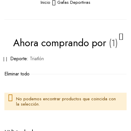
Inicio
Gafas Deportivas
Ahora comprando por
Eliminar
Deporte
Triatlón
este
Eliminar todo
artículo
No podemos encontrar productos que coincida con
la selección.