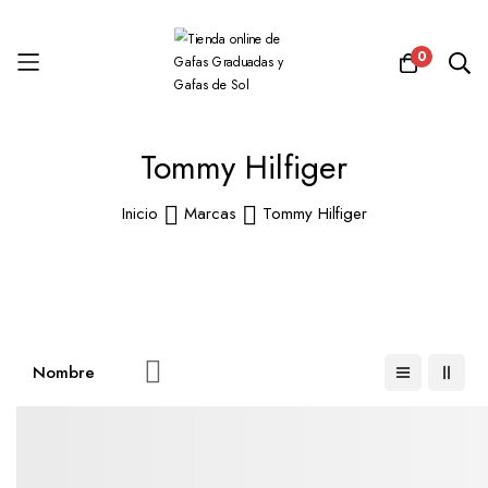
0
Ir
Tommy Hilfiger
al
contenido
Inicio
Marcas
Tommy Hilfiger
Fijar
Dirección
Descendente