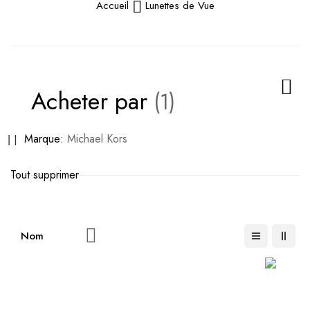
Accueil
Lunettes de Vue
Acheter par
Supprimer
Marque
Michael Kors
cet
Tout supprimer
Élément
Par
ordre
décroissant