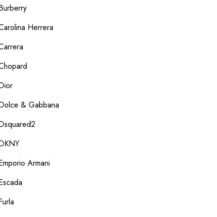
Burberry
Carolina Herrera
Carrera
Chopard
Dior
Dolce & Gabbana
Dsquared2
DKNY
Emporio Armani
Escada
Furla