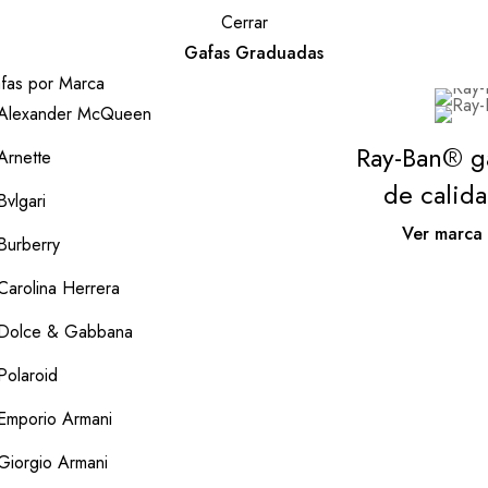
Cerrar
Gafas Graduadas
fas por Marca
Alexander McQueen
Ray-Ban® g
Arnette
de calid
Bvlgari
Ver marca
Burberry
Carolina Herrera
Dolce & Gabbana
Polaroid
Emporio Armani
Giorgio Armani