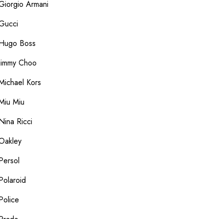
Giorgio Armani
Gucci
Hugo Boss
Jimmy Choo
Michael Kors
Miu Miu
Nina Ricci
Oakley
Persol
Polaroid
Police