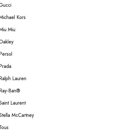
Gucci
Michael Kors
Miu Miu
Oakley
Persol
Prada
Ralph Lauren
Ray-Ban®
Saint Laurent
Stella McCartney
Tous