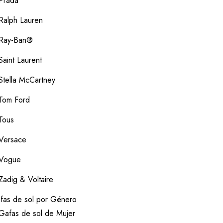
Prada
Ralph Lauren
Ray-Ban®
Saint Laurent
Stella McCartney
Tom Ford
Tous
Versace
Vogue
Zadig & Voltaire
fas de sol por Género
Gafas de sol de Mujer