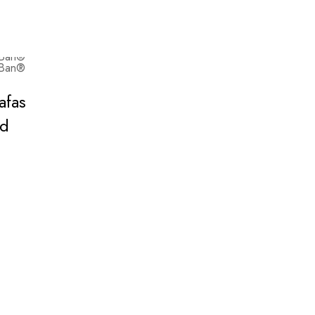
afas
ad