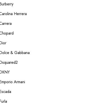
Burberry
Carolina Herrera
Carrera
Chopard
Dior
Dolce & Gabbana
Dsquared2
DKNY
Emporio Armani
Escada
Furla