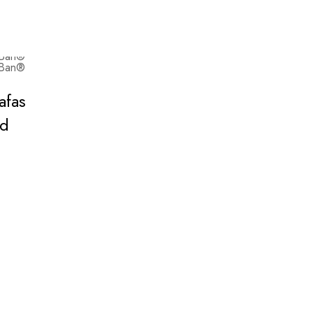
afas
ad