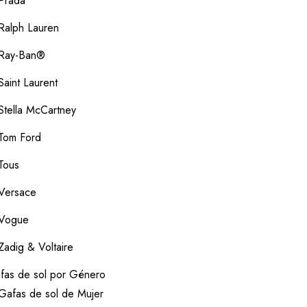
Prada
Ralph Lauren
Ray-Ban®
Saint Laurent
Stella McCartney
Tom Ford
Tous
Versace
Vogue
Zadig & Voltaire
fas de sol por Género
Gafas de sol de Mujer