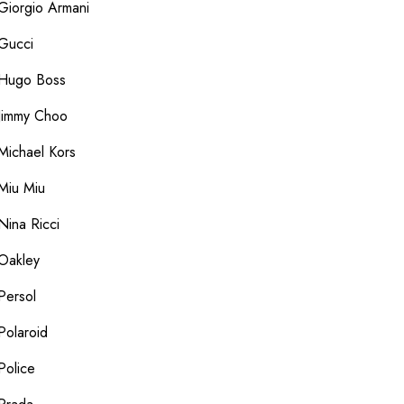
Giorgio Armani
Gucci
Hugo Boss
Jimmy Choo
Michael Kors
Miu Miu
Nina Ricci
Oakley
Persol
Polaroid
Police