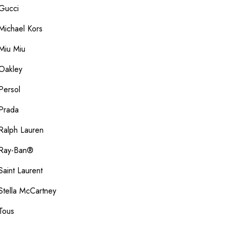
Gucci
Michael Kors
Miu Miu
Oakley
Persol
Prada
Ralph Lauren
Ray-Ban®
Saint Laurent
Stella McCartney
Tous