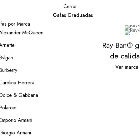
Cerrar
Gafas Graduadas
fas por Marca
Alexander McQueen
Ray-Ban® g
Arnette
de calid
Bvlgari
Ver marca
Burberry
Carolina Herrera
Dolce & Gabbana
Polaroid
Emporio Armani
Giorgio Armani