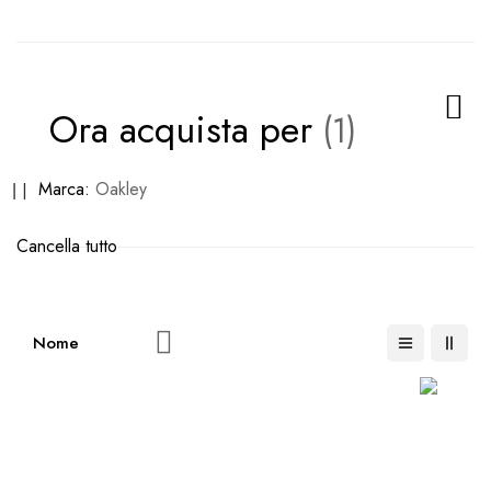
Ora acquista per
Rimuovi
Marca
Oakley
questo
Cancella tutto
articolo
Imposta
la
direzione
decrescente