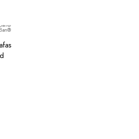
afas
ad