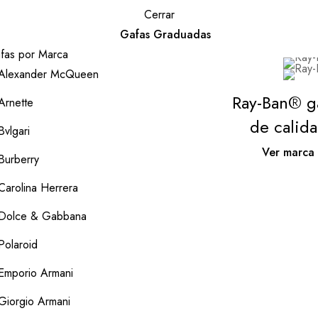
Cerrar
Gafas Graduadas
fas por Marca
Alexander McQueen
Ray-Ban® g
Arnette
de calid
Bvlgari
Ver marca
Burberry
Carolina Herrera
Dolce & Gabbana
Polaroid
Emporio Armani
Giorgio Armani