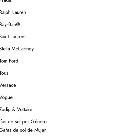
Prada
Ralph Lauren
Ray-Ban®
Saint Laurent
Stella McCartney
Tom Ford
Tous
Versace
Vogue
Zadig & Voltaire
fas de sol por Género
Gafas de sol de Mujer