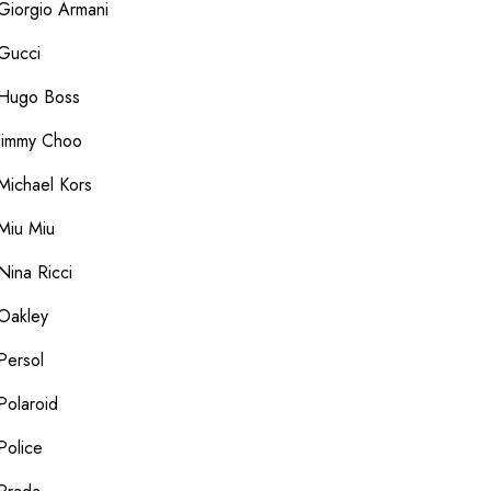
Giorgio Armani
Gucci
Hugo Boss
Jimmy Choo
Michael Kors
Miu Miu
Nina Ricci
Oakley
Persol
Polaroid
Police