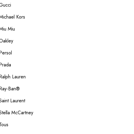
Gucci
Michael Kors
Miu Miu
Oakley
Persol
Prada
Ralph Lauren
Ray-Ban®
Saint Laurent
Stella McCartney
Tous