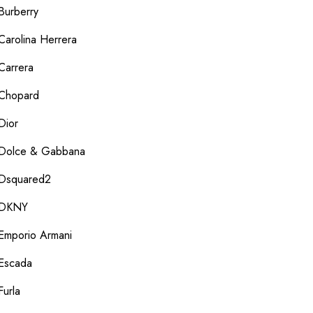
Burberry
Carolina Herrera
Carrera
Chopard
Dior
Dolce & Gabbana
Dsquared2
DKNY
Emporio Armani
Escada
Furla