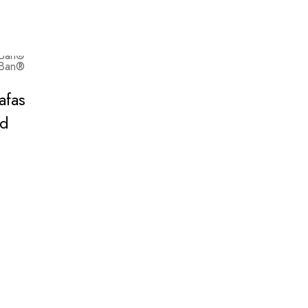
afas
ad