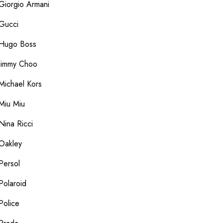
Giorgio Armani
Gucci
Hugo Boss
Jimmy Choo
Michael Kors
Miu Miu
Nina Ricci
Oakley
Persol
Polaroid
Police