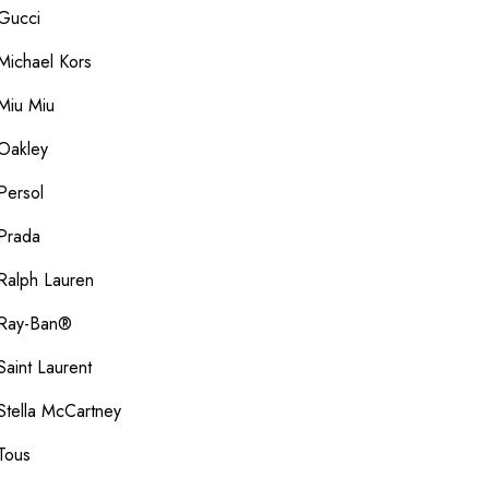
Gucci
Michael Kors
Miu Miu
Oakley
Persol
Prada
Ralph Lauren
Ray-Ban®
Saint Laurent
Stella McCartney
Tous