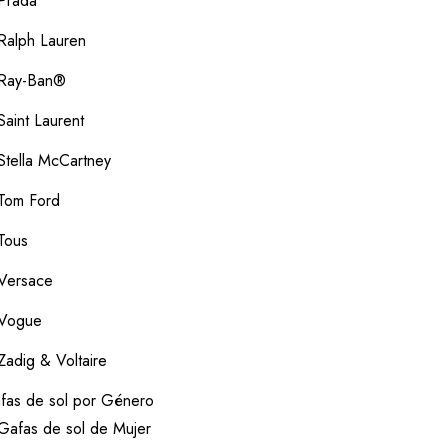
Prada
Ralph Lauren
Ray-Ban®
Saint Laurent
Stella McCartney
Tom Ford
Tous
Versace
Vogue
Zadig & Voltaire
fas de sol por Género
Gafas de sol de Mujer