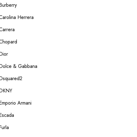
Burberry
Carolina Herrera
Carrera
Chopard
Dior
Dolce & Gabbana
Dsquared2
DKNY
Emporio Armani
Escada
Furla