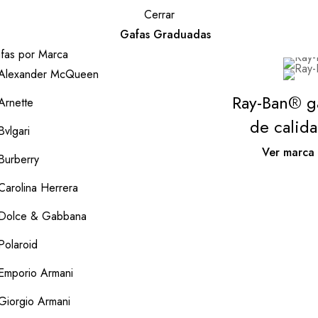
Cerrar
Gafas Graduadas
fas por Marca
Alexander McQueen
Ray-Ban® g
Arnette
de calid
Bvlgari
Ver marca
Burberry
Carolina Herrera
Dolce & Gabbana
Polaroid
Emporio Armani
Giorgio Armani