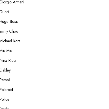
Giorgio Armani
Gucci
Hugo Boss
Jimmy Choo
Michael Kors
Miu Miu
Nina Ricci
Oakley
Persol
Polaroid
Police