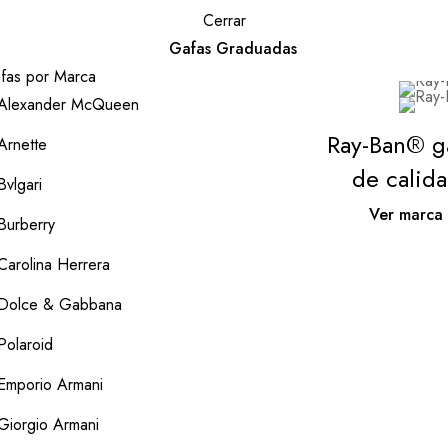
Cerrar
Gafas Graduadas
fas por Marca
Alexander McQueen
Ray-Ban® g
Arnette
de calid
Bvlgari
Ver marca
Burberry
Carolina Herrera
Dolce & Gabbana
Polaroid
Emporio Armani
Giorgio Armani