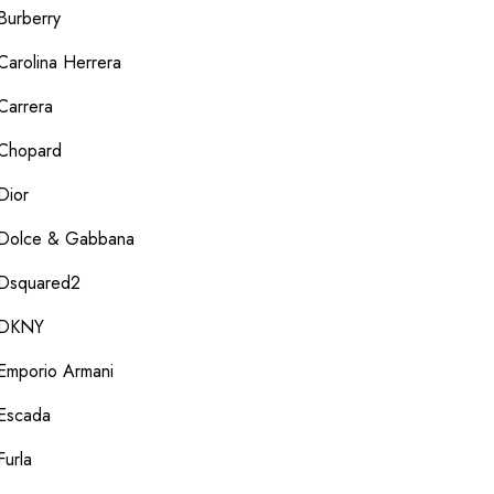
Burberry
Carolina Herrera
Carrera
Chopard
Dior
Dolce & Gabbana
Dsquared2
DKNY
Emporio Armani
Escada
Furla