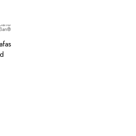
afas
ad