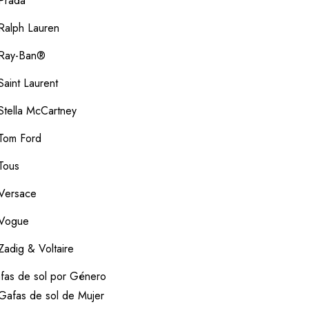
Prada
Ralph Lauren
Ray-Ban®
Saint Laurent
Stella McCartney
Tom Ford
Tous
Versace
Vogue
Zadig & Voltaire
fas de sol por Género
Gafas de sol de Mujer