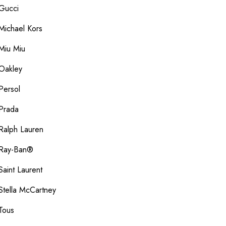
Gucci
Michael Kors
Miu Miu
Oakley
Persol
Prada
Ralph Lauren
Ray-Ban®
Saint Laurent
Stella McCartney
Tous