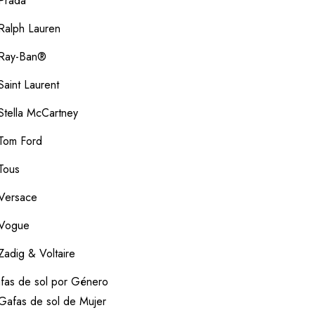
Prada
Ralph Lauren
Ray-Ban®
Saint Laurent
Stella McCartney
Tom Ford
Tous
Versace
Vogue
Zadig & Voltaire
fas de sol por Género
Gafas de sol de Mujer