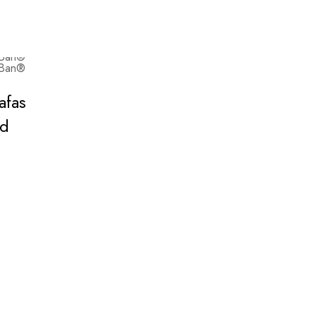
afas
ad