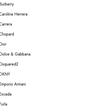
Burberry
Carolina Herrera
Carrera
Chopard
Dior
Dolce & Gabbana
Dsquared2
DKNY
Emporio Armani
Escada
Furla