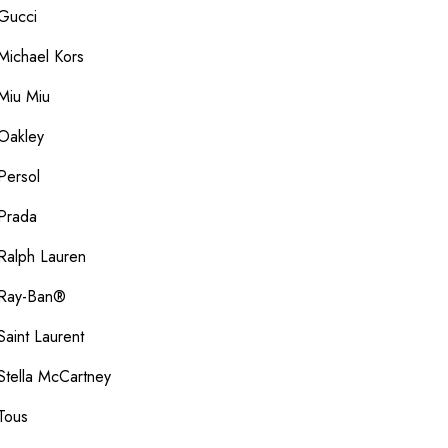
Gucci
Michael Kors
Miu Miu
Oakley
Persol
Prada
Ralph Lauren
Ray-Ban®
Saint Laurent
Stella McCartney
Tous