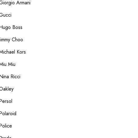
Giorgio Armani
Gucci
Hugo Boss
Jimmy Choo
Michael Kors
Miu Miu
Nina Ricci
Oakley
Persol
Polaroid
Police