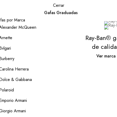
Cerrar
Gafas Graduadas
fas por Marca
Alexander McQueen
Ray-Ban® g
Arnette
de calid
Bvlgari
Ver marca
Burberry
Carolina Herrera
Dolce & Gabbana
Polaroid
Emporio Armani
Giorgio Armani