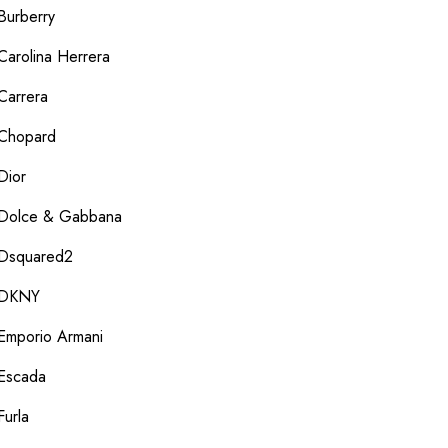
Burberry
Carolina Herrera
Carrera
Chopard
Dior
Dolce & Gabbana
Dsquared2
DKNY
Emporio Armani
Escada
Furla