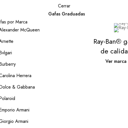
Cerrar
Gafas Graduadas
fas por Marca
Alexander McQueen
Ray-Ban® g
Arnette
de calid
Bvlgari
Ver marca
Burberry
Carolina Herrera
Dolce & Gabbana
Polaroid
Emporio Armani
Giorgio Armani