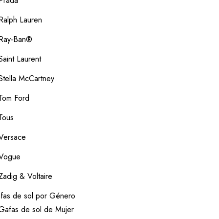
Prada
Ralph Lauren
Ray-Ban®
Saint Laurent
Stella McCartney
Tom Ford
Tous
Versace
Vogue
Zadig & Voltaire
fas de sol por Género
Gafas de sol de Mujer