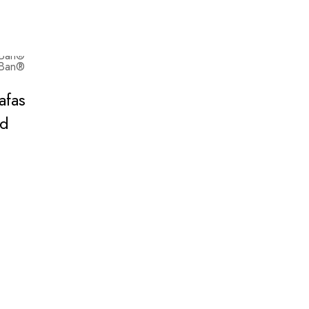
afas
ad