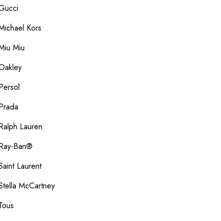
Gucci
Michael Kors
Miu Miu
Oakley
Persol
Prada
Ralph Lauren
Ray-Ban®
Saint Laurent
Stella McCartney
Tous