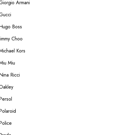
Giorgio Armani
Gucci
Hugo Boss
Jimmy Choo
Michael Kors
Miu Miu
Nina Ricci
Oakley
Persol
Polaroid
Police