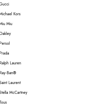
Gucci
Michael Kors
Miu Miu
Oakley
Persol
Prada
Ralph Lauren
Ray-Ban®
Saint Laurent
Stella McCartney
Tous