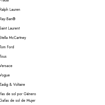
Prada
Ralph Lauren
Ray-Ban®
Saint Laurent
Stella McCartney
Tom Ford
Tous
Versace
Vogue
Zadig & Voltaire
fas de sol por Género
Gafas de sol de Mujer