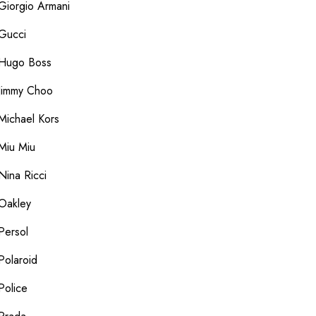
Giorgio Armani
Gucci
Hugo Boss
Jimmy Choo
Michael Kors
Miu Miu
Nina Ricci
Oakley
Persol
Polaroid
Police