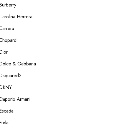
Burberry
Carolina Herrera
Carrera
Chopard
Dior
Dolce & Gabbana
Dsquared2
DKNY
Emporio Armani
Escada
Furla