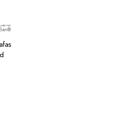
afas
ad