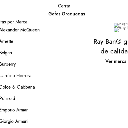
Cerrar
Gafas Graduadas
fas por Marca
Alexander McQueen
Ray-Ban® g
Arnette
de calid
Bvlgari
Ver marca
Burberry
Carolina Herrera
Dolce & Gabbana
Polaroid
Emporio Armani
Giorgio Armani