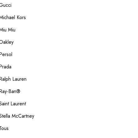
Gucci
Michael Kors
Miu Miu
Oakley
Persol
Prada
Ralph Lauren
Ray-Ban®
Saint Laurent
Stella McCartney
Tous