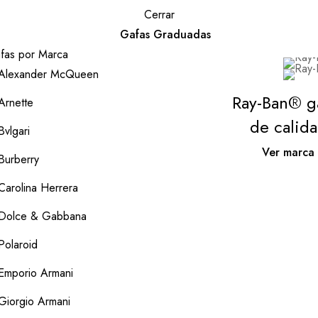
Cerrar
Gafas Graduadas
fas por Marca
Alexander McQueen
Ray-Ban® g
Arnette
de calid
Bvlgari
Ver marca
Burberry
Carolina Herrera
Dolce & Gabbana
Polaroid
Emporio Armani
Giorgio Armani