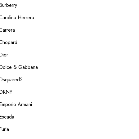
Burberry
Carolina Herrera
Carrera
Chopard
Dior
Dolce & Gabbana
Dsquared2
DKNY
Emporio Armani
Escada
Furla