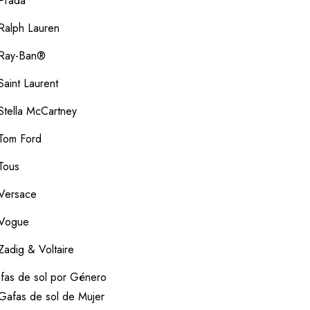
Prada
Ralph Lauren
Ray-Ban®
Saint Laurent
Stella McCartney
Tom Ford
Tous
Versace
Vogue
Zadig & Voltaire
fas de sol por Género
Gafas de sol de Mujer