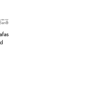
afas
ad