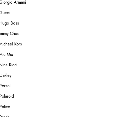
Giorgio Armani
Gucci
Hugo Boss
Jimmy Choo
Michael Kors
Miu Miu
Nina Ricci
Oakley
Persol
Polaroid
Police