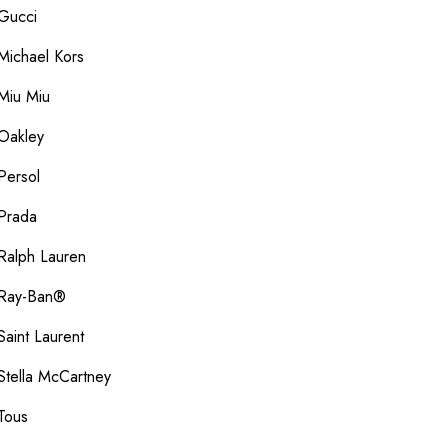
Gucci
Michael Kors
Miu Miu
Oakley
Persol
Prada
Ralph Lauren
Ray-Ban®
Saint Laurent
Stella McCartney
Tous