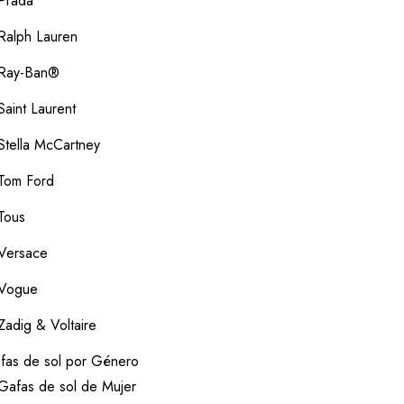
Prada
Ralph Lauren
Ray-Ban®
Saint Laurent
Stella McCartney
Tom Ford
Tous
Versace
Vogue
Zadig & Voltaire
fas de sol por Género
Gafas de sol de Mujer