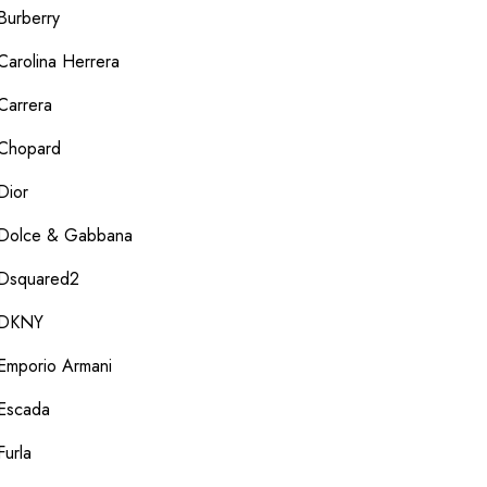
Burberry
Carolina Herrera
Carrera
Chopard
Dior
Dolce & Gabbana
Dsquared2
DKNY
Emporio Armani
Escada
Furla