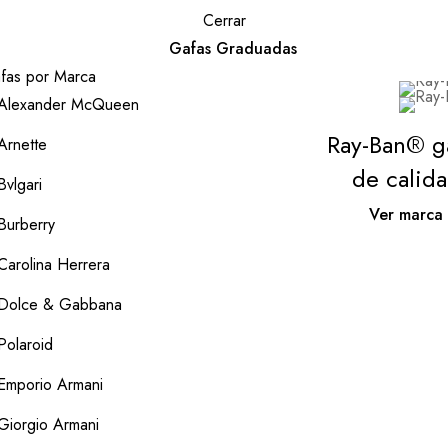
Cerrar
Gafas Graduadas
fas por Marca
Alexander McQueen
Ray-Ban® g
Arnette
de calid
Bvlgari
Ver marca
Burberry
Carolina Herrera
Dolce & Gabbana
Polaroid
Emporio Armani
Giorgio Armani