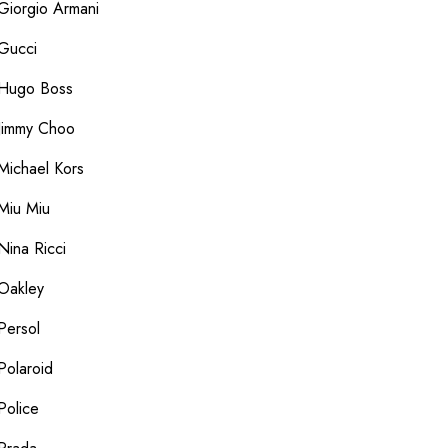
Giorgio Armani
Gucci
Hugo Boss
Jimmy Choo
Michael Kors
Miu Miu
Nina Ricci
Oakley
Persol
Polaroid
Police