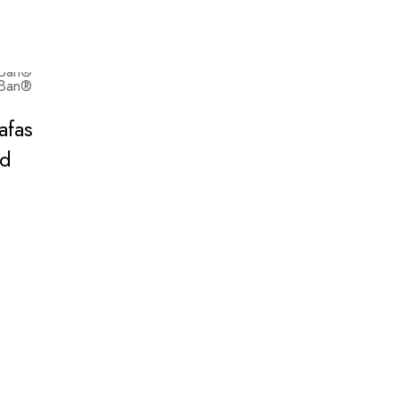
afas
ad