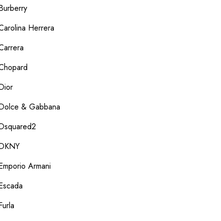
Burberry
Carolina Herrera
Carrera
Chopard
Dior
Dolce & Gabbana
Dsquared2
DKNY
Emporio Armani
Escada
Furla