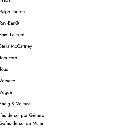
Prada
Ralph Lauren
Ray-Ban®
Saint Laurent
Stella McCartney
Tom Ford
Tous
Versace
Vogue
Zadig & Voltaire
fas de sol por Género
Gafas de sol de Mujer