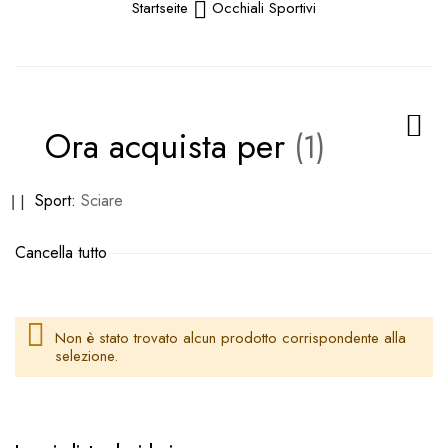
Startseite
Occhiali Sportivi
Ora acquista per
Rimuovi
Sport
Sciare
questo
Cancella tutto
articolo
Non è stato trovato alcun prodotto corrispondente alla
selezione.