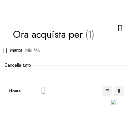
Ora acquista per
Rimuovi
Marca
Miu Miu
questo
Cancella tutto
articolo
Imposta
la
direzione
decrescente