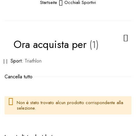
Startseite
Occhiali Sportivi
Ora acquista per
Rimuovi
Sport
Triathlon
questo
Cancella tutto
articolo
Non è stato trovato alcun prodotto corrispondente alla
selezione.