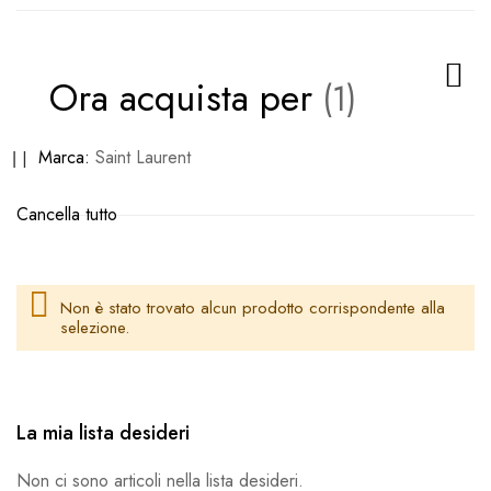
Ora acquista per
Rimuovi
Marca
Saint Laurent
questo
Cancella tutto
articolo
Non è stato trovato alcun prodotto corrispondente alla
selezione.
La mia lista desideri
Non ci sono articoli nella lista desideri.