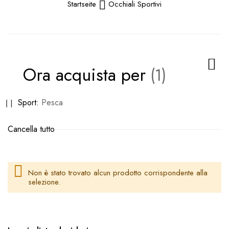
Startseite
Occhiali Sportivi
Ora acquista per
Rimuovi
Sport
Pesca
questo
Cancella tutto
articolo
Non è stato trovato alcun prodotto corrispondente alla
selezione.